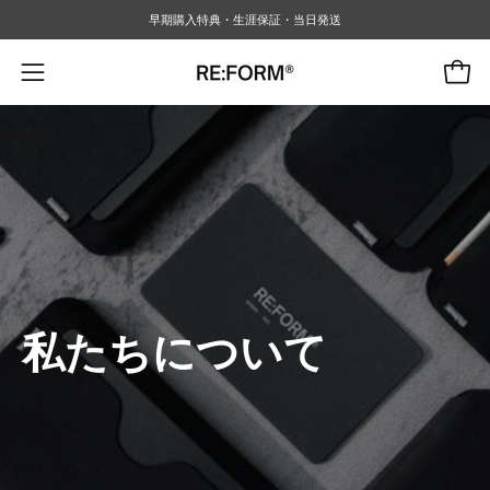
コ
早期購入特典・生涯保証・当日発送
ン
テ
カート
ナ
ン
ビ
ツ
ゲ
に
ー
ス
シ
キ
ョ
ッ
プ
ン
メ
ニ
私たちについて
ュ
ー
を
開
く