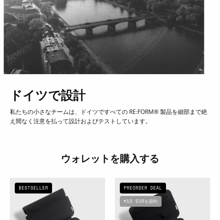
ドイツで設計
私たちの小さなチームは、ドイツですべての RE:FORM® 製品を
細部まで絶
え間なく注意を払って設計およびテストしています。
ウォレットを購入する
RE:FORM®
RE:FORM®
BESTSELLER
PREORDER DEAL
RE:01
RE:02
€10 EURを節約
(コ
(カ