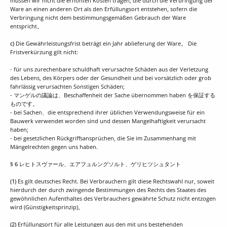
müssen wir nicht die erhöhten Kosten tragen, die durch die Verbringung der
Ware an einen anderen Ort als den Erfüllungsort entstehen, sofern die
Verbringung nicht dem bestimmungsgemäßen Gebrauch der Ware
entspricht。
c)
Die Gewährleistungsfrist beträgt ein Jahr ablieferung der Ware。 Die
Fristverkürzung gilt nicht:
- für uns zurechenbare schuldhaft verursachte Schäden aus der Verletzung
des Lebens, des Körpers oder der Gesundheit und bei vorsätzlich oder grob
fahrlässig verursachten Sonstigen Schäden;
- マンゲルの議論は、Beschaffenheit der Sache übernommen haben を保証する
ものです。
- bei Sachen、die entsprechend ihrer üblichen Verwendungsweise für ein
Bauwerk verwendet worden sind und dessen Mangelhaftigkeit verursacht
haben;
- bei gesetzlichen Rückgriffsansprüchen, die Sie im Zusammenhang mit
Mängelrechten gegen uns haben.
§ 6 レヒトスヴァール、エアフュルングソルト、ゲリヒツシュタント
(1)
Es gilt deutsches Recht. Bei Verbrauchern gilt diese Rechtswahl nur, soweit
hierdurch der durch zwingende Bestimmungen des Rechts des Staates des
gewöhnlichen Aufenthaltes des Verbrauchers gewährte Schutz nicht entzogen
wird (Günstigkeitsprinzip)。
(2)
Erfüllungsort für alle Leistungen aus den mit uns bestehenden