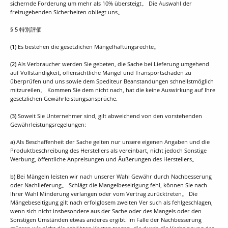
sichernde Forderung um mehr als 10% übersteigt。 Die Auswahl der
freizugebenden Sicherheiten obliegt uns。
§ 5 特別評価
(1)
Es bestehen die gesetzlichen Mängelhaftungsrechte。
(2)
Als Verbraucher werden Sie gebeten, die Sache bei Lieferung umgehend
auf Vollständigkeit, offensichtliche Mängel und Transportschäden zu
überprüfen und uns sowie dem Spediteur Beanstandungen schnellstmöglich
mitzureilen。 Kommen Sie dem nicht nach, hat die keine Auswirkung auf Ihre
gesetzlichen Gewährleistungsansprüche.
(3)
Soweit Sie Unternehmer sind, gilt abweichend von den vorstehenden
Gewährleistungsregelungen:
a)
Als Beschaffenheit der Sache gelten nur unsere eigenen Angaben und die
Produktbeschreibung des Herstellers als vereinbart, nicht jedoch Sonstige
Werbung, öffentliche Anpreisungen und Äußerungen des Herstellers。
b)
Bei Mängeln leisten wir nach unserer Wahl Gewähr durch Nachbesserung
oder Nachlieferung。 Schlägt die Mangelbeseitigung fehl, können Sie nach
Ihrer Wahl Minderung verlangen oder vom Vertrag zurücktreten。 Die
Mängebeseitigung gilt nach erfolglosem zweiten Ver such als fehlgeschlagen,
wenn sich nicht insbesondere aus der Sache oder des Mangels oder den
Sonstigen Umständen etwas anderes ergibt. Im Falle der Nachbesserung