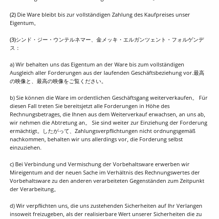
(2)
Die Ware bleibt bis zur vollständigen Zahlung des Kaufpreises unser
Eigentum。
(3)
シンド・ジー・ウンテルネマー、金メッキ・エルガンツェント・フォルゲンデ
ス：
a) Wir behalten uns das Eigentum an der Ware bis zum vollständigen
Ausgleich aller Forderungen aus der laufenden Geschäftsbeziehung vor.最高
の映像と、最高の映像をご覧ください。
b) Sie können die Ware im ordentlichen Geschäftsgang weiterverkaufen。 Für
diesen Fall tr​​eten Sie bereitsjetzt alle Forderungen in Höhe des
Rechnungsbetrages, die Ihnen aus dem Weiterverkauf erwachsen, an uns ab,
wir nehmen die Abtretung an。 Sie sind weiter zur Einziehung der Forderung
ermächtigt。したがって、Zahlungsverpflichtungen nicht ordnungsgemäß
nachkommen, behalten wir uns allerdings vor, die Forderung selbst
einzuziehen.
c) Bei Verbindung und Vermischung der Vorbehaltsware erwerben wir
Mireigentum and der neuen Sache im Verhältnis des Rechnungswertes der
Vorbehaltsware zu den anderen verarbeiteten Gegenständen zum Zeitpunkt
der Verarbeitung。
d) Wir verpflichten uns, die uns zustehenden Sicherheiten auf Ihr Verlangen
insoweit freizugeben, als der realisierbare Wert unserer Sicherheiten die zu