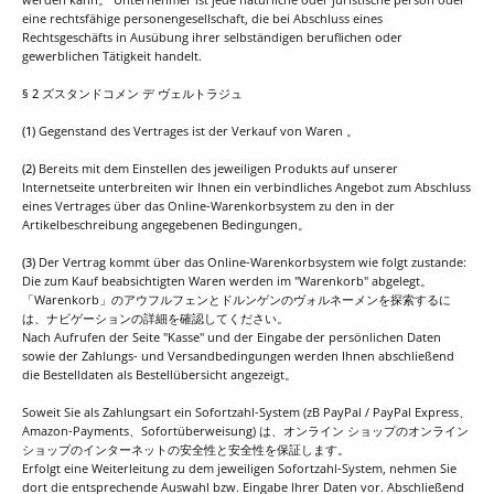
eine rechtsfähige personengesellschaft, die bei Abschluss eines
Rechtsgeschäfts in Ausübung ihrer selbständigen beruflichen oder
gewerblichen Tätigkeit handelt.
§ 2 ズスタンドコメン デ ヴェルトラジュ
(1)
Gegenstand des Vertrages ist der Verkauf von Waren 。
(2)
Bereits mit dem Einstellen des jeweiligen Produkts auf unserer
Internetseite unterbreiten wir Ihnen ein verbindliches Angebot zum Abschluss
eines Vertrages über das Online-Warenkorbsystem zu den in der
Artikelbeschreibung angegebenen Bedingungen。
(3)
Der Vertrag kommt über das Online-Warenkorbsystem wie folgt zustande:
Die zum Kauf beabsichtigten Waren werden im "Warenkorb" abgelegt。
「Warenkorb」のアウフルフェンとドルンゲンのヴォルネーメンを探索するに
は、ナビゲーションの詳細を確認してください。
Nach Aufrufen der Seite "Kasse" und der Eingabe der persönlichen Daten
sowie der Zahlungs- und Versandbedingungen werden Ihnen abschließend
die Bestelldaten als Bestellübersicht angezeigt。
Soweit Sie als Zahlungsart ein Sofortzahl-System (zB PayPal / PayPal Express、
Amazon-Payments、Sofortüberweisung) は、オンライン ショップのオンライン
ショップのインターネットの安全性と安全性を保証します。
Erfolgt eine Weiterleitung zu dem jeweiligen Sofortzahl-System, nehmen Sie
dort die entsprechende Auswahl bzw. Eingabe Ihrer Daten vor. Abschließend