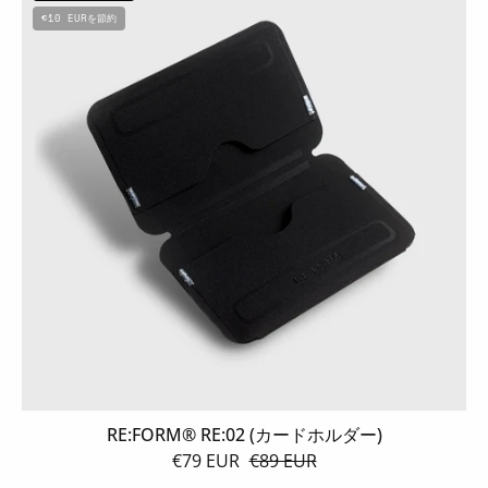
RE:02
€10 EURを節約
(カ
ー
ド
ホ
ル
ダ
ー)
RE:FORM® RE:02 (カードホルダー)
€79 EUR
€89 EUR