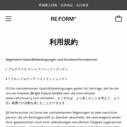
コ
早期購入特典・生涯保証・当日発送
ン
テ
カート
ナ
ン
ビ
ツ
ゲ
に
利用規約
ー
ス
シ
キ
ョ
ッ
Allgemeine Geschäftsbedingungen und Kundeninformationen
プ
ン
I. アルゲマイネ ゲシャフツベッドングンゲン
メ
§ 1 グルンドルゲンデ ベストティミュンゲン
ニ
ュ
(1)
Die nachstehenden Geschäftsbedingungen gelten für Verträge, die Sie mit
uns als Anbieter
(Bright Future GmbH)
über die Internetseite
ー
www.reformcarry.com schließen。そうすれば、より多くのことを考えて、より
広い範囲での活動を楽しむことができます。
を
開
(2)
Verbraucher im Sinne der nachstehenden Regelungen ist jede natürliche
person, die ein Rechtsgeschäft zu Zwecken abschließt, die überwiegend weder
く
ihrer gewerblichen noch ihrer selbständigen beruflichen Tätigkeit zugerechnet
werden kann。 Unternehmer ist jede natürliche oder juristische person oder