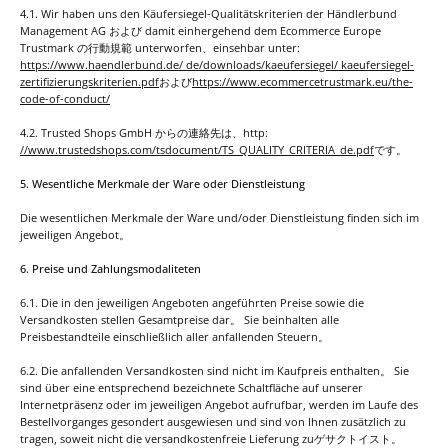
4.1. Wir haben uns den Käufersiegel-Qualitätskriterien der Händlerbund
Management AG および damit einhergehend dem Ecommerce Europe
Trustmark の行動規範 unterworfen、einsehbar unter:
https://www.haendlerbund.de/ de/downloads/kaeufersiegel/ kaeufersiegel-
zertifizierungskriterien.pdf
および
https://www.ecommercetrustmark.eu/the-
code-of-conduct/
4.2. Trusted Shops GmbH からの連絡先は、http:
//www.trustedshops.com/tsdocument/TS_QUALITY_CRITERIA_de.pdf
です。
5. Wesentliche Merkmale der Ware oder Dienstleistung
Die wesentlichen Merkmale der Ware und/oder Dienstleistung finden sich im
jeweiligen Angebot。
6. Preise und Zahlungsmodaliteten
6.1. Die in den jeweiligen Angeboten angeführten Preise sowie die
Versandkosten stellen Gesamtpreise dar。 Sie beinhalten alle
Preisbestandteile einschließlich aller anfallenden Steuern。
6.2. Die anfallenden Versandkosten sind nicht im Kaufpreis enthalten。 Sie
sind über eine entsprechend bezeichnete Schaltfläche auf unserer
Internetpräsenz oder im jeweiligen Angebot aufrufbar, werden im Laufe des
Bestellvorganges gesondert ausgewiesen und sind von Ihnen zusätzlich zu
tragen, soweit nicht die versandkostenfreie Lieferung zuゲサクトイスト。