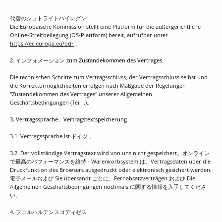
代替のシュトライトバイレグン:
Die Europäische Kommission stellt eine Platform für die außergerichtliche
Online-Streitbeilegung (OS-Plattform) bereit, aufrufbar unter
https://ec.europa.eu/odr
。
2. インフォメーション zum Zustandekommen des Vertrages
Die technischen Schritte zum Vertragsschluss, der Vertragsschluss selbst und
die Korrekturmöglichkeiten erfolgen nach Maßgabe der Regelungen
"Zustandekommen des Vertrages" unserer Allgemeinen
Geschäftsbedingungen (Teil I.)。
3. Vertragssprache、Vertragstextspeicherung
3.1. Vertragssprache ist ドイツ 。
3.2. Der vollständige Vertragstext wird von uns nicht gespeichert。オンライン
で最高のパフォーマンスを維持 - Warenkorbsystem は、Vertragsdaten über die
Druckfunktion des Browsers ausgedruckt oder elektronisch gesichert werden.
電子メールおよび Sie übersandt ごとに、Fernabsatzverträgen および Die
Allgemeinen Geschäftsbedingungen nochmals に関する情報を入手してくださ
い。
4. フェルハルテンスコディゼス