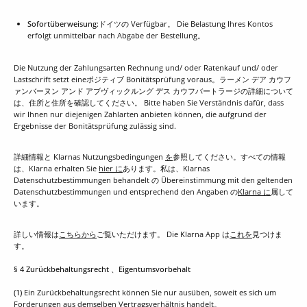
Sofortüberweisung:
ドイツの Verfügbar。 Die Belastung Ihres Kontos
erfolgt unmittelbar nach Abgabe der Bestellung。
Die Nutzung der Zahlungsarten Rechnung und/ oder Ratenkauf und/ oder
Lastschrift setzt eineポジティ​​ブ Bonitätsprüfung voraus。ラーメン デア カウフ
ァンバーヌン アンド アブヴィックルング デス カウフバートラージの詳細について
は、住所と住所を確認してください。 Bitte haben Sie Verständnis dafür, dass
wir Ihnen nur diejenigen Zahlarten anbieten können, die aufgrund der
Ergebnisse der Bonitätsprüfung zulässig sind.
詳細情報と Klarnas Nutzungsbedingungen
を
参照してください。すべての情報
は、Klarna erhalten Sie
hier に
あります。私は、Klarnas
Datenschutzbestimmungen behandelt の Übereinstimmung mit den geltenden
Datenschutzbestimmungen und entsprechend den Angaben の
Klarna に
属して
います。
詳しい情報は
こちらから
ご覧いただけます。 Die Klarna App は
これを
見つけま
す。
§ 4 Zurückbehaltungsrecht
、Eigentumsvorbehalt
(1)
Ein Zurückbehaltungsrecht können Sie nur ausüben, soweit es sich um
Forderungen aus demselben Vertragsverhältnis handelt。