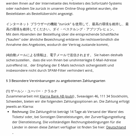
werden Ihnen auf der Internetseite des Anbieters des Sofortzahl-Systems
oder nachdem Sie zurück in unseren Online-Shop geleitet wurden, die
Bestelldaten als Bestellübersicht angezeigt.
インターネット ブラウザーの機能 "zurück" を使用して、最高の環境を維持し、最
高の環境を維持してください。ダイ・ベステルング・アブツブレヒェン。
Mit dem Absenden der Bestelllung über die entsprechende Schaltfläche
("kaufen" oder ähnliche Bezeichnung) erklären Sie rechtsverbindlich die
Annahme des Angebotes, wodurch der Vertrag zustande kommt。
(4)
自動メールによる情報は、電子メールで送信されます。 Sie haben deshalb
sicherzustellen、dass die von Ihnen bei unshinterlegte E-Mail-Adresse
zutreffend ist、der Empfang der E-Mails technisch sichergestellt und
insbesondere nicht durch SPAM-Filter verhindert wird。
§ 3 Besondere Vereinbarungen zu angebotenen Zahlungsarten
(1) ザールン・ユーバー・クラルナ
Zusammenarbeit mit
Klarna Bank AB (publ)
, Sveavägen 46, 111 34 Stockholm,
Schweden, bieten wir die folgenden Zahlungsoptionen an. Die Zahlung erfolgt
jeweils an Klarna:
Rechnung:
Die Zahlungsfrist beträgt 14 Tage ab Versand der Ware/ des
Tickets/ oder, bei Sonstigen Dienstleistungen, der Zurverfügungstellung
der Dienstleistung. Die vollständigen Rechnungsbedingungen für die
Länder in denen diese Zahlart verfügbar ist finden Sie hier:
Deutschland
。