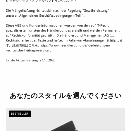
8. ゲセツリケス・メンゲルハフトゥングスレヒト
Die Mängelhaftung richtet sich nach der Regelung "Gewährleistung" in
unseren Allgemeinen Geschäftsbedingungen (Teil I)。
Diese AGB und Kundeninformationen wurden von den auf IT-Recht
spezialisierten Juristen des Händlerbundes erstellt und werden Permanent
auf Rechtskonformität geprüft。 Die Händlerbund Management AG は、
Rechtssicherheit der Texte und haftet im Falle von Abmahnungen を保証しま
す。詳細情報はこちら:
https://www.haendlerbund.de/ de/leistungen/
rechtssicherheit/agb-service
。
Letzte Aktualisierung: 27.10.2020
あなたのスタイルを選んでください
RE:FORM®
BESTSELLER
RE:01
(コ